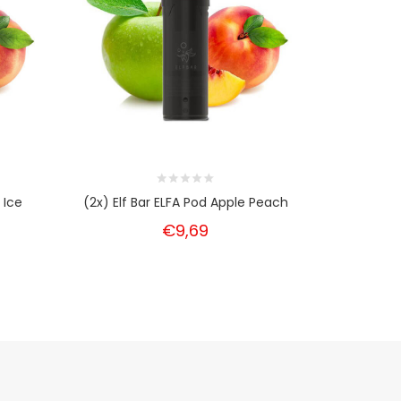
 Ice
(2x) Elf Bar ELFA Pod Apple Peach
(2x) Elf 
€9,69