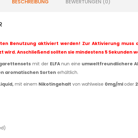
BESCHREIBUNG
BEWERTUNGEN (0)
AR
sten Benutzung aktiviert werden! Zur Aktivierung muss 
zt wird. Anschließend sollten sie mindestens 5 Sekunden 
igarettensets
mit der
ELFA
nun eine
umweltfreundlichere Al
n aromatischen Sorten
erhältlich.
iquid,
mit einem
Nikotingehalt
von
wahlweise
0mg/ml
oder
ed)