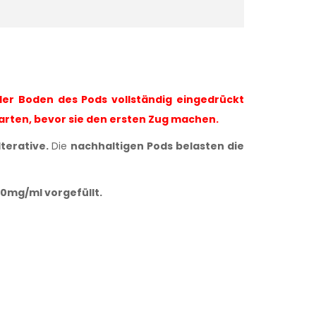
der Boden des Pods vollständig eingedrückt
warten, bevor sie den ersten Zug machen.
terative.
Die
nachhaltigen Pods belasten die
20mg/ml
vorgefüllt.