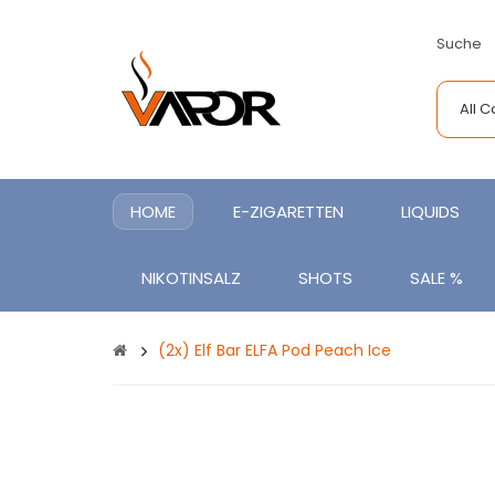
Suche
All 
HOME
E-ZIGARETTEN
LIQUIDS
NIKOTINSALZ
SHOTS
SALE %
(2x) Elf Bar ELFA Pod Peach Ice