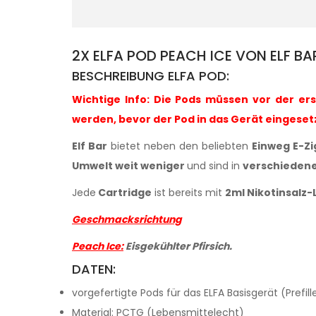
2X ELFA POD PEACH ICE VON ELF B
BESCHREIBUNG ELFA POD:
Wichtige Info: Die Pods müssen vor der er
werden, bevor der Pod in das Gerät eingeset
Elf Bar
bietet neben den beliebten
Einweg E-Z
Umwelt weit weniger
und sind in
verschiedene
Jede
Cartridge
ist bereits mit
2ml Nikotinsalz-L
Geschmacksrichtung
Peach Ice
:
Eisgekühlter
Pfirsich.
DATEN:
vorgefertigte Pods für das ELFA Basisgerät (Prefill
Material: PCTG (Lebensmittelecht)