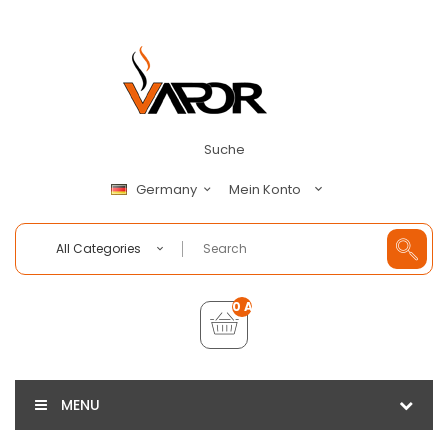
Suche
Mein Konto
Germany
All Categories
0 Artikel - €0,00
MENU