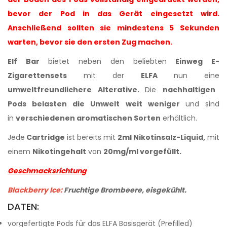
bevor der Pod in das Gerät eingesetzt wird.
Anschließend sollten sie mindestens 5 Sekunden
warten, bevor sie den ersten Zug machen.
Elf Bar
bietet neben den beliebten
Einweg E-
Zigarettensets
mit der
ELFA
nun eine
umweltfreundlichere Alterative.
Die
nachhaltigen
Pods belasten die Umwelt weit weniger
und sind
in
verschiedenen aromatischen Sorten
erhältlich.
Jede
Cartridge
ist bereits mit
2ml Nikotinsalz-Liquid,
mit
einem
Nikotingehalt
von
20mg/ml
vorgefüllt.
Geschmacksrichtung
Blackberry Ice
:
Fruchtige Brombeere, eisgekühlt.
DATEN:
vorgefertigte Pods für das ELFA Basisgerät (Prefilled)