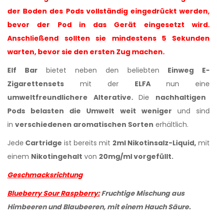
der Boden des Pods vollständig eingedrückt werden,
bevor der Pod in das Gerät eingesetzt wird.
Anschließend sollten sie mindestens 5 Sekunden
warten, bevor sie den ersten Zug machen.
Elf Bar
bietet neben den beliebten
Einweg E-
Zigarettensets
mit der
ELFA
nun eine
umweltfreundlichere Alterative.
Die
nachhaltigen
Pods belasten die Umwelt weit weniger
und sind
in
verschiedenen aromatischen Sorten
erhältlich.
Jede
Cartridge
ist bereits mit
2ml Nikotinsalz-Liquid,
mit
einem
Nikotingehalt
von
20mg/ml
vorgefüllt.
Geschmacksrichtung
Blueberry Sour Raspberry:
F
ruchtige Mischung aus
Himbeeren und Blaubeeren, mit einem Hauch Säure.