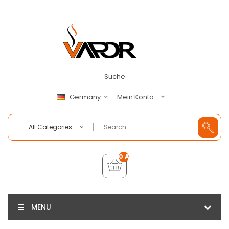
Suche
Mein Konto
Germany
All Categories
0 Artikel - €0,00
MENU