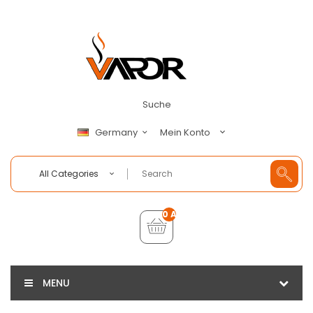
Suche
Mein Konto
Germany
All Categories
0 Artikel - €0,00
MENU