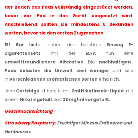
der Boden des Pods vollständig eingedrückt werden,
bevor der Pod in das Gerät eingesetzt wird.
Anschließend sollten sie mindestens 5 Sekunden
warten, bevor sie den ersten Zug machen.
Elf Bar
bietet neben den beliebten
Einweg E-
Zigarettensets
mit der
ELFA
nun eine
umweltfreundlichere Alterative.
Die
nachhaltigen
Pods belasten die Umwelt weit weniger
und sind
in
verschiedenen aromatischen Sorten
erhältlich.
Jede
Cartridge
ist bereits mit
2ml Nikotinsalz-Liquid,
mit
einem
Nikotingehalt
von
20mg/ml
vorgefüllt.
Geschmacksrichtung
Strawberry Raspberry
:
F
ruchtiger Mix aus Erdbeeren und
Himbeeren.