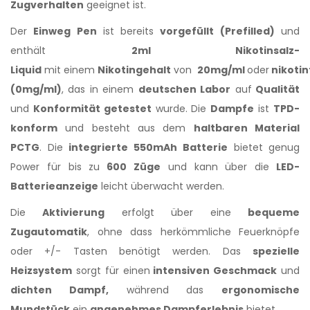
Zugverhalten
geeignet ist.
Der
Einweg Pen
ist bereits
vorgefüllt (Prefilled)
und
enthält
2ml Nikotinsalz-
Liquid
mit einem
Nikotingehalt
von
20mg/ml
oder
nikotin
(0mg/ml)
, das in einem
deutschen Labor
auf
Qualität
und
Konformität getestet
wurde. Die
Dampfe
ist
TPD-
konform
und besteht aus dem
haltbaren Material
PCTG
. Die
integrierte 550mAh
Batterie
bietet genug
Power für bis zu
600 Züge
und kann über die
LED-
Batterieanzeige
leicht überwacht werden.
Die
Aktivierung
erfolgt über eine
bequeme
Zugautomatik
, ohne dass herkömmliche Feuerknöpfe
oder +/- Tasten benötigt werden. Das
spezielle
Heizsystem
sorgt für einen
intensiven Geschmack
und
dichten Dampf,
während das
ergonomische
Mundstück
ein
angenehmes Dampferlebnis
bietet.