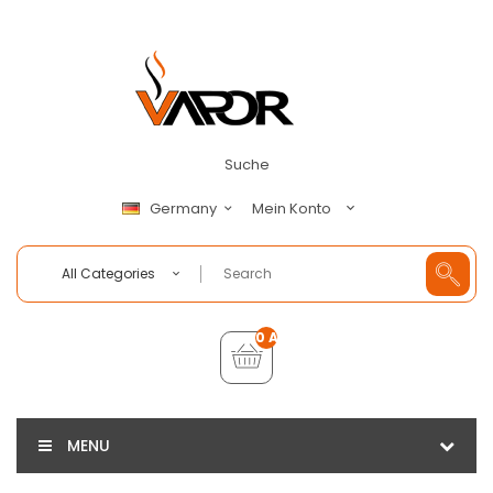
Suche
Mein Konto
Germany
All Categories
0 Artikel - €0,00
MENU