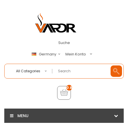
Suche
Mein Konto
Germany
All Categories
0 Artikel - €0,00
MENU