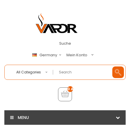
Suche
Mein Konto
Germany
All Categories
0 Artikel - €0,00
MENU