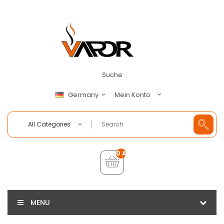
Suche
Mein Konto
Germany
All Categories
0 Artikel - €0,00
MENU