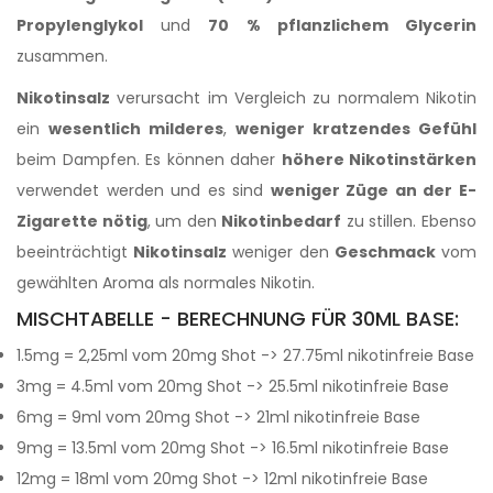
Propylenglykol
und
70 % pflanzlichem Glycerin
zusammen.
Nikotinsalz
verursacht im Vergleich zu normalem Nikotin
ein
wesentlich milderes
,
weniger kratzendes Gefühl
beim Dampfen. Es können daher
höhere Nikotinstärken
verwendet werden und es sind
weniger Züge an der E-
Zigarette nötig
, um den
Nikotinbedarf
zu stillen. Ebenso
beeinträchtigt
Nikotinsalz
weniger den
Geschmack
vom
gewählten Aroma als normales Nikotin.
MISCHTABELLE - BERECHNUNG FÜR 30ML BASE:
1.5mg = 2,25ml vom 20mg Shot -> 27.75ml nikotinfreie Base
3mg = 4.5ml vom 20mg Shot -> 25.5ml nikotinfreie Base
6mg = 9ml vom 20mg Shot -> 21ml nikotinfreie Base
9mg = 13.5ml vom 20mg Shot -> 16.5ml nikotinfreie Base
12mg = 18ml vom 20mg Shot -> 12ml nikotinfreie Base