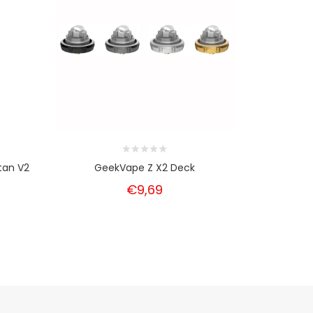
tan V2
GeekVape Z X2 Deck
Steam Cr
€9,69