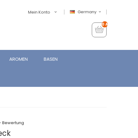
Germany
Mein Konto
0 Artikel - €0,00
AROMEN
BASEN
+ Bewertung
eck