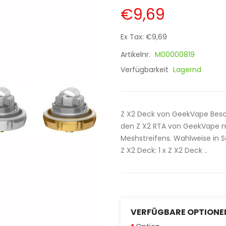
€9,69
Ex Tax: €9,69
Artikelnr.
M00000819
Verfügbarkeit
Lagernd
Z X2 Deck von GeekVape Besc
den Z X2 RTA von GeekVape m
Meshstreifens. Wahlweise in S
Z X2 Deck: 1 x Z X2 Deck ..
VERFÜGBARE OPTIONE