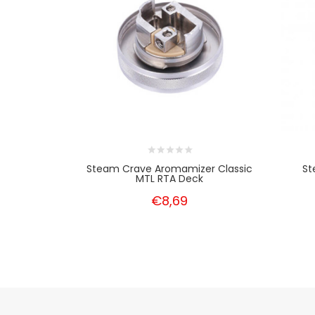
Steam Crave Aromamizer Classic
St
MTL RTA Deck
€8,69