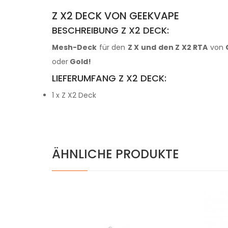
Z X2 DECK VON GEEKVAPE
BESCHREIBUNG Z X2 DECK:
Mesh-Deck
für den
Z X und den Z X2 RTA
von
oder
Gold
!
LIEFERUMFANG Z X2 DECK:
1 x Z X2 Deck
ÄHNLICHE PRODUKTE