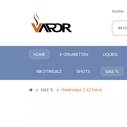
Suche
All 
HOME
E-ZIGARETTEN
LIQUIDS
NIKOTINSALZ
SHOTS
SALE %
SALE %
GeekVape Z X2 Deck