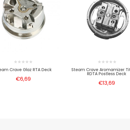
eam Crave Glaz RTA Deck
Steam Crave Aromamizer Ti
RDTA Postless Deck
€6,69
€13,69