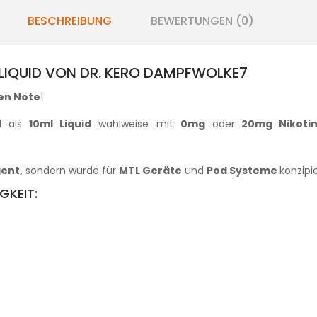
BESCHREIBUNG
BEWERTUNGEN (0)
LIQUID VON DR. KERO DAMPFWOLKE7
en Note
!
d als
10ml Liquid
wahlweise mit
0mg
oder
20mg Nikoti
ent,
sondern wurde für
MTL Geräte
und
Pod Systeme
konzipi
GKEIT: