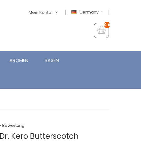
Germany
Mein Konto
0 Artikel - €0,00
AROMEN
BASEN
+ Bewertung
r. Kero Butterscotch