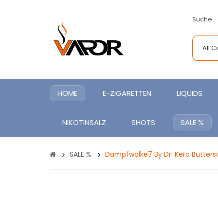
Suche
All 
HOME
E-ZIGARETTEN
LIQUIDS
NIKOTINSALZ
SHOTS
SALE %
SALE %
Dampfwolke7 By Dr. Kero Buttersc