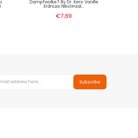
o
Dampfwolke7 By Dr. Kero Vanille
Aroma Da
z
Erdnuss Nikotinsal...
€7,69
Subscribe