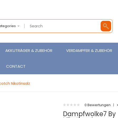
Categories
AKKUTRÄGER & ZUBEHÖR
VERDAMPFER & ZUBEHÖR
CONTACT
otch Nikotinsalz
0 Bewertungen
|
Dampfwolke7 By D