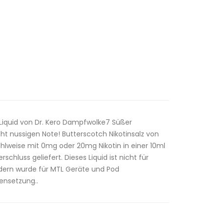
 Liquid von Dr. Kero Dampfwolke7 Süßer
ht nussigen Note! Butterscotch Nikotinsalz von
wahlweise mit 0mg oder 20mg Nikotin in einer 10ml
schluss geliefert. Dieses Liquid ist nicht für
ern wurde für MTL Geräte und Pod
ensetzung..