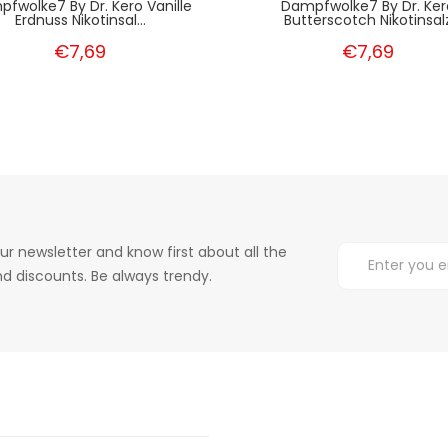
fwolke7 By Dr. Kero Vanille
Dampfwolke7 By Dr. Ker
Erdnuss Nikotinsal...
Butterscotch Nikotinsal
€7,69
€7,69
ur newsletter and know first about all the
d discounts. Be always trendy.