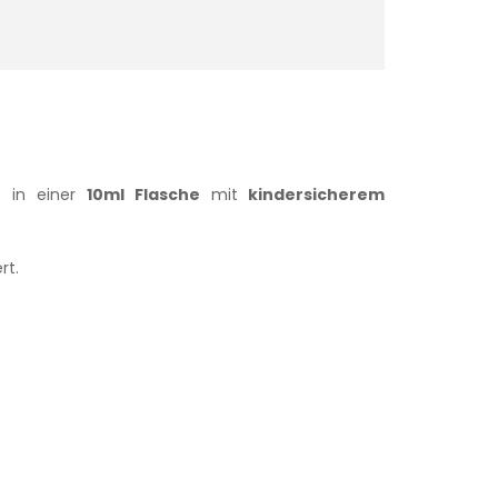
n
in einer
10ml Flasche
mit
kindersicherem
ert.