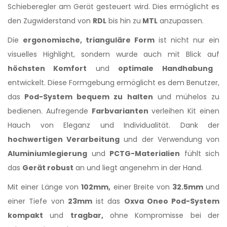
Schieberegler am Gerät gesteuert wird. Dies ermöglicht es
den Zugwiderstand von
RDL
bis hin zu
MTL
anzupassen.
Die
ergonomische, trianguläre Form
ist nicht nur ein
visuelles Highlight, sondern wurde auch mit Blick auf
höchsten Komfort
und
optimale Handhabung
entwickelt. Diese Formgebung ermöglicht es dem Benutzer,
das
Pod-System bequem zu halten
und mühelos zu
bedienen. Aufregende
Farbvarianten
verleihen Kit einen
Hauch von Eleganz und Individualität. Dank der
hochwertigen Verarbeitung
und der Verwendung von
Aluminiumlegierung
und
PCTG-Materialien
fühlt sich
das
Gerät robust
an und liegt angenehm in der Hand.
Mit einer Länge von
102mm,
einer Breite von
32.5mm
und
einer Tiefe von
23mm
ist das
Oxva Oneo Pod-System
kompakt
und
tragbar,
ohne Kompromisse bei der