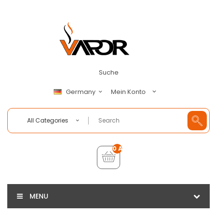
Suche
Mein Konto
Germany
All Categories
0 Artikel - €0,00
MENU