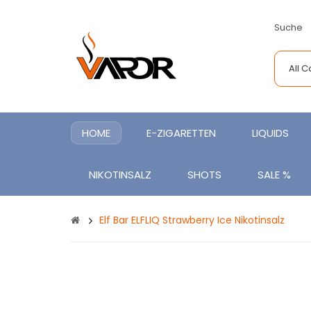
Suche
All 
HOME
E-ZIGARETTEN
LIQUIDS
NIKOTINSALZ
SHOTS
SALE %
Elf Bar ELFLIQ Strawberry Ice Nikotinsalz