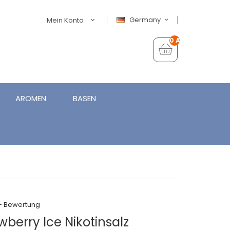
Germany
Mein Konto
0 Artikel - €0,00
AROMEN
BASEN
+ Bewertung
awberry Ice Nikotinsalz