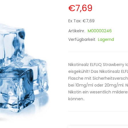
€7,69
Ex Tax: €7,69
Artikelnr.
M00000246
Verfügbarkeit
Lagernd
Nikotinsalz ELFLIQ Strawberry 
eisgekühlt! Das Nikotinsalz ELF
Flasche mit Sicherheitsverschl
bei 10mg/ml oder 20mg/ml. Ni
Nikotin ein wesentlich milder
können..