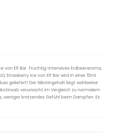
Ice von Elf Bar Fruchtig-intensives Erdbeeraroma,
LIQ Strawberry Ice von Elf Bar wird in einer 10ml
uss geliefert! Der Nikotingehalt liegt wahlweise
kotinsalz verursacht im Vergleich zu normalem
es, weniger kratzendes Gefühl beim Dampfen. Es