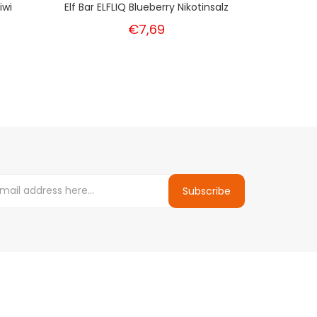
iwi
Elf Bar ELFLIQ Blueberry Nikotinsalz
Elf Bar EL
€7,69
Subscribe