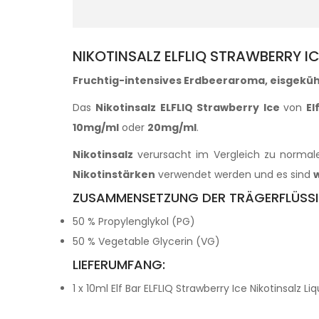
NIKOTINSALZ ELFLIQ STRAWBERRY I
Fruchtig-intensives Erdbeeraroma, eisgeküh
Das
Nikotinsalz ELFLIQ Strawberry Ice
von
El
10mg/ml
oder
20mg/ml
.
Nikotinsalz
verursacht im Vergleich zu normal
Nikotinstärken
verwendet werden und es sind
w
ZUSAMMENSETZUNG DER TRÄGERFLÜSSI
50 % Propylenglykol (PG)
50 % Vegetable Glycerin (VG)
LIEFERUMFANG:
1 x 10ml Elf Bar ELFLIQ Strawberry Ice Nikotinsalz Li