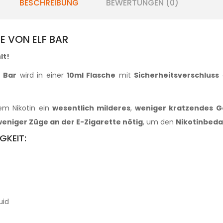
BESCHREIBUNG
BEWERTUNGEN (0)
CE VON ELF BAR
lt
!
f Bar
wird in einer
10ml Flasche
mit
Sicherheitsverschluss
g
em Nikotin ein
wesentlich milderes
,
weniger kratzendes G
eniger Züge an der E-Zigarette nötig
, um den
Nikotinbeda
GKEIT:
quid