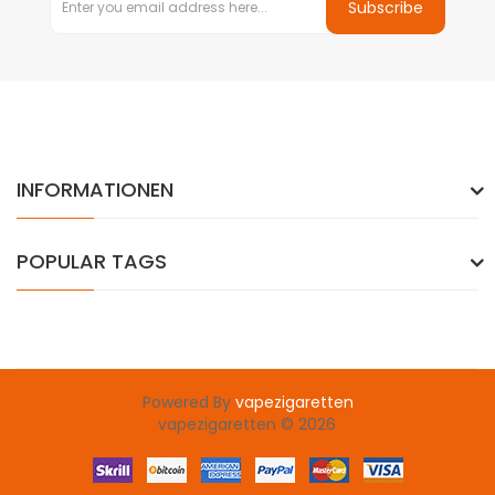
Subscribe
INFORMATIONEN
POPULAR TAGS
Powered By
vapezigaretten
vapezigaretten © 2026
78 win
casino slots uk
78win
best casino uk
casinos uk
78 win