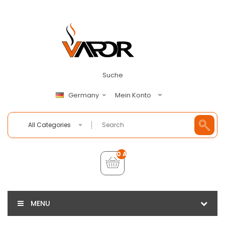
Suche
Mein Konto
Germany
All Categories
0 Artikel - €0,00
MENU