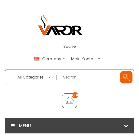
Suche
Mein Konto
Germany
All Categories
0 Artikel - €0,00
MENU