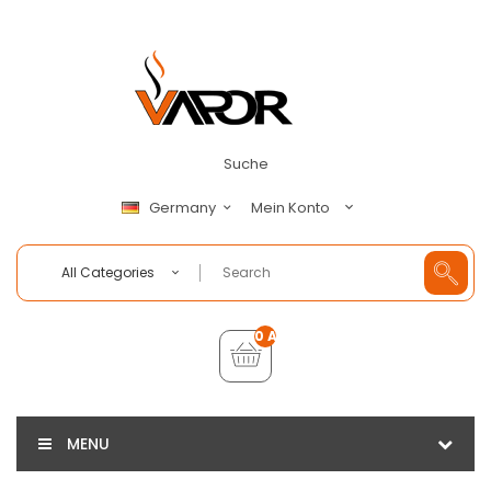
Suche
Mein Konto
Germany
All Categories
0 Artikel - €0,00
MENU