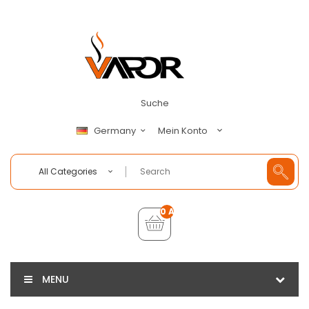
Suche
Mein Konto
Germany
All Categories
0 Artikel - €0,00
MENU