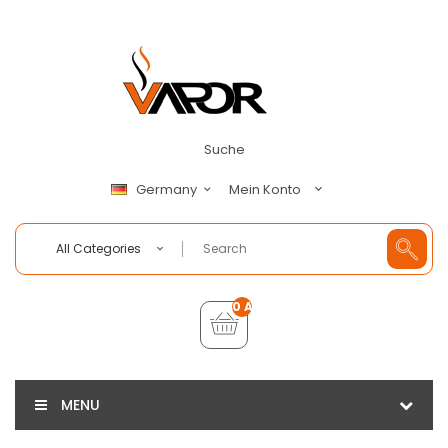
Suche
Mein Konto
Germany
All Categories
0 Artikel - €0,00
MENU