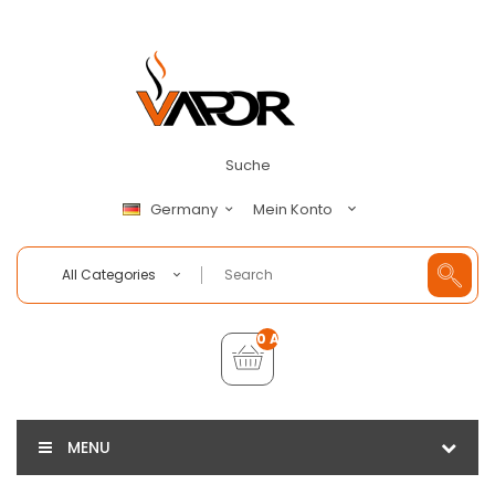
Suche
Mein Konto
Germany
All Categories
0 Artikel - €0,00
MENU