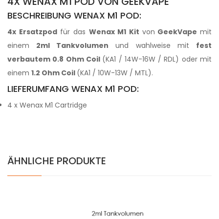
4X WENAX M1 POD VON GEEKVAPE
BESCHREIBUNG WENAX M1 POD:
4x Ersatzpod
für das
Wenax M1 Kit
von
GeekVape
mit
einem
2ml Tankvolumen
und wahlweise mit
fest
verbautem 0.8 Ohm Coil
(KA1 / 14W-16W / RDL) oder mit
einem
1.2 Ohm Coil
(KA1 / 10W-13W / MTL).
LIEFERUMFANG WENAX M1 POD:
4 x Wenax M1 Cartridge
ÄHNLICHE PRODUKTE