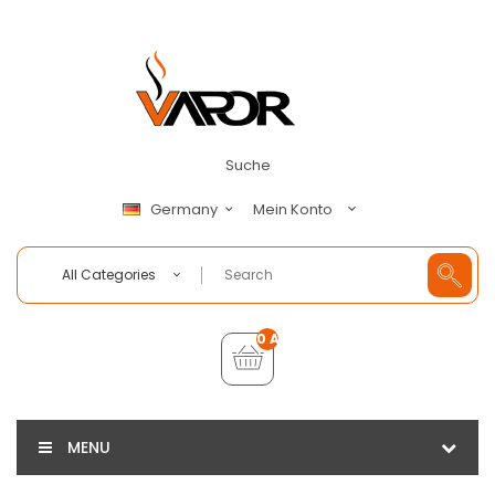
Suche
Mein Konto
Germany
All Categories
0 Artikel - €0,00
MENU