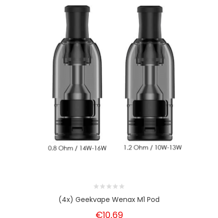
(4x) Geekvape Wenax M1 Pod
€10,69