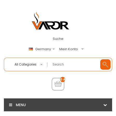
Suche
Mein Konto
Germany
All Categories
0 Artikel - €0,00
MENU