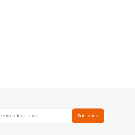
Subscribe