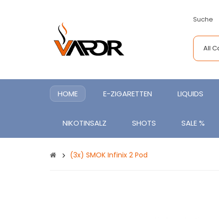
Suche
All 
HOME
E-ZIGARETTEN
LIQUIDS
NIKOTINSALZ
SHOTS
SALE %
(3x) SMOK Infinix 2 Pod