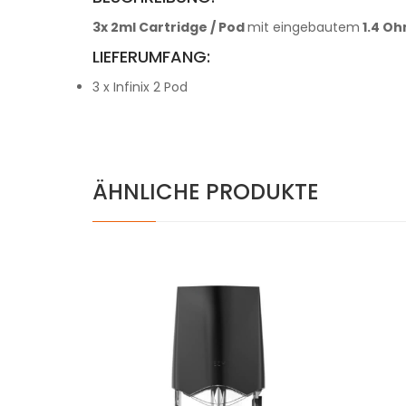
3x 2ml Cartridge / Pod
mit eingebautem
1.4 Oh
LIEFERUMFANG:
3 x Infinix 2 Pod
ÄHNLICHE PRODUKTE