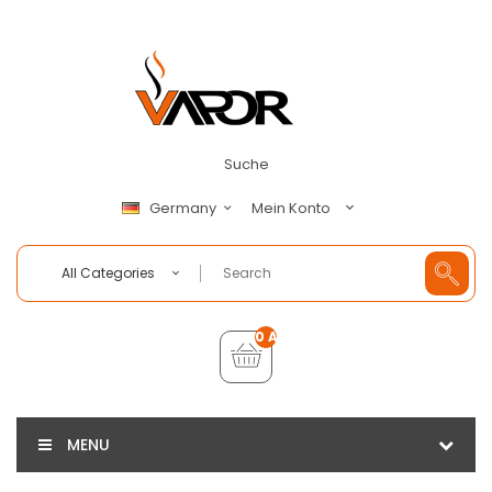
Suche
Mein Konto
Germany
All Categories
0 Artikel - €0,00
MENU