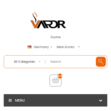
Suche
Mein Konto
Germany
All Categories
0 Artikel - €0,00
MENU