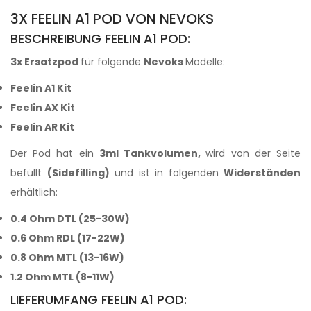
3X FEELIN A1 POD VON NEVOKS
BESCHREIBUNG FEELIN A1 POD:
3x Ersatzpod
für folgende
Nevoks
Modelle:
Feelin A1 Kit
Feelin AX Kit
Feelin AR Kit
Der Pod hat ein
3ml Tankvolumen,
wird von der Seite
befüllt
(Sidefilling)
und ist in folgenden
Widerständen
erhältlich:
0.4 Ohm DTL (25-30W)
0.6 Ohm RDL (17-22W)
0.8 Ohm MTL (13-16W)
1.2 Ohm MTL (8-11W)
LIEFERUMFANG FEELIN A1 POD: