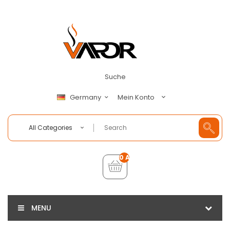
Suche
Mein Konto
Germany
All Categories
0 Artikel - €0,00
MENU