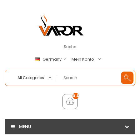
Suche
Mein Konto
Germany
All Categories
0 Artikel - €0,00
MENU