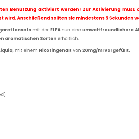
sten Benutzung aktiviert werden! Zur Aktivierung muss 
zt wird. Anschließend sollten sie mindestens 5 Sekunden 
igarettensets
mit der
ELFA
nun eine
umweltfreundlichere Al
n aromatischen Sorten
erhältlich.
iquid,
mit einem
Nikotingehalt
von
20mg/ml
vorgefüllt.
ed)