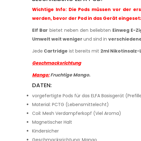
Wichtige Info: Die Pods müssen vor der er
werden, bevor der Pod in das Gerät eingeset
Elf Bar
bietet neben den beliebten
Einweg E-Z
Umwelt weit weniger
und sind in
verschiedene
Jede
Cartridge
ist bereits mit
2ml Nikotinsalz-L
Geschmacksrichtung
Mango
:
F
ruchtige Mango.
DATEN:
vorgefertigte Pods für das ELFA Basisgerät (Prefill
Material: PCTG (Lebensmittelecht)
Coil: Mesh Verdampferkopf (Viel Aroma)
Magnetischer Halt
Kindersicher
G
eschmacksrichtung: Mango