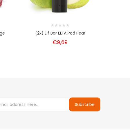
nge
(2x) Elf Bar ELFA Pod Pear
(2x) El
€9,69
Subscribe