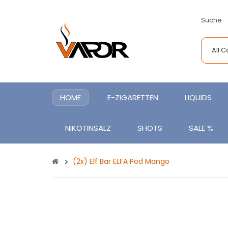
Suche
All 
HOME
E-ZIGARETTEN
LIQUIDS
NIKOTINSALZ
SHOTS
SALE %
(2x) Elf Bar ELFA Pod Mango