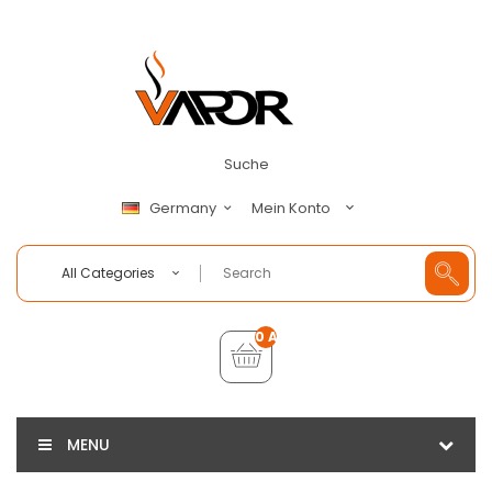
Suche
Mein Konto
Germany
All Categories
0 Artikel - €0,00
MENU