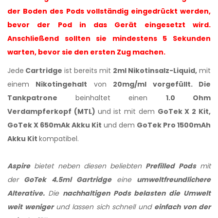
der Boden des Pods vollständig eingedrückt werden,
bevor der Pod in das Gerät eingesetzt wird.
Anschließend sollten sie mindestens 5 Sekunden
warten, bevor sie den ersten Zug machen.
Jede
Cartridge
ist bereits mit
2ml Nikotinsalz-Liquid,
mit
einem
Nikotingehalt
von
20mg/ml
vorgefüllt. Die
Tankpatrone
beinhaltet einen
1.0 Ohm
Verdampferkopf (MTL)
und ist mit dem
GoTek X 2 Kit,
GoTek X 650mAk Akku Kit
und dem
GoTek Pro 1500mAh
Akku Kit
kompatibel.
Aspire
bietet neben diesen beliebten
Prefilled Pods
mit
der
GoTek 4.5ml Gartridge
eine
umweltfreundlichere
Alterative.
Die
nachhaltigen Pods belasten die Umwelt
weit weniger
und lassen sich schnell und
einfach von der